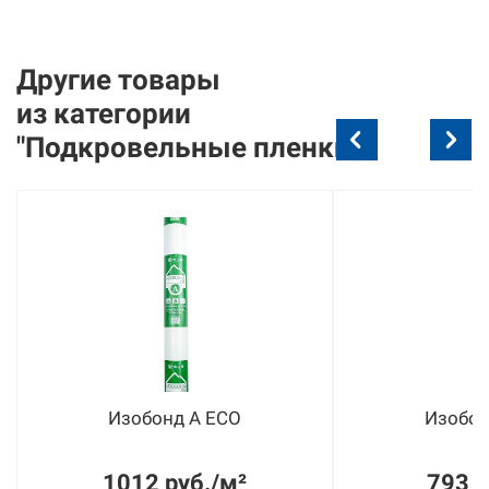
Другие товары
из
категории
"Подкровельные пленки"
Изобонд A ECO
Изобон
1012 руб./м²
793 р