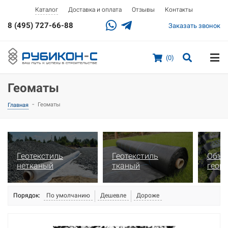
Доставка и оплата
Отзывы
Контакты
Каталог
8 (495) 727-66-88
Заказать звонок
(0)
Геоматы
-
Геоматы
Главная
Геотекстиль
Геотекстиль
Объе
нетканый
тканый
геор
Порядок:
По умолчанию
Дешевле
Дороже