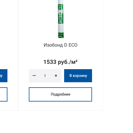
Изобонд D ECO
Изобо
1533 руб./м²
2
—
+
—
ну
В корзину
Подробнее