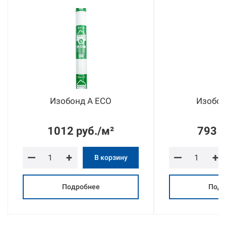
Изобонд A ECO
Изобон
1012 руб./м²
793 р
—
+
—
+
В корзину
Подробнее
Подр