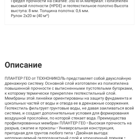
Предел прочности на сжатие: 350 кПА Материал: Полиэтилен
высокой плотности (HPDE) и геотекстильное полотно Высота
выступа: 8 мм. Толщина полотна: 0,6 мм.
Рулон 2x20 м (40 м²)
Описание
ПЛАНТЕР ГЕО от ТЕХНОНИКОЛЬ представляет собой двухслойную
дренажную систему. Основной слой изготовлен из полиэтилена
повышенной прочности с вытисненными пустотелыми бугорками,
к которому термически прикреплен геотекстильный слой.
Мембраны этой линейки ориентированы на защиту фундамента и
цокольных частей от воды и отвода ее в дренажные сооружения.
Геотекстиль фильтрует грунтовые воды, не давая заиливаться всей
системе, и создает дополнительные условия для формирования
воздушной прослойки, по которой стекает вода. Преимущества
профилированных мембран ПЛАНТЕР ГЕО • Высокая прочность на
разрыв, сжатие и проколы • Универсальная конструкция,
пригодная для грунтов любого типа • Двойная выгода:
непроницаемый гидрозащитный слой и улучшенный дренаж •