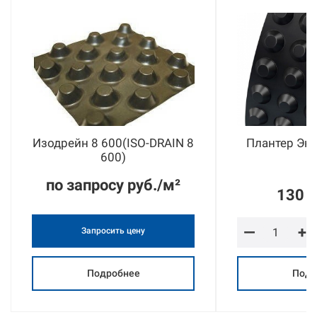
Изодрейн 8 600(ISO-DRAIN 8
Плантер Эко 
600)
по запросу руб./м²
130 р
—
+
Запросить цену
Подробнее
Подр