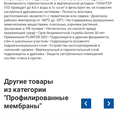
Возможность горизонтальной и вертикальной укладки • ПЛАНТЕР
ГЕО проводит до 4.6 л воды в 1с на м² и фильтрует ее, не позволяя
засоряться дренажным системам • Легкость монтажа:
расположение «внахлест» с герметиком или сварка • Диапазон
рабочих температур от +80⁰С до -50⁰С • Не подвержены разрушению
химическими веществами, плесенью, корнями растений,
грызунами и УФ-лучами • Нетоксичны, не наносят вреда
окружающей среде • Срок безремонтной службы более 50 лет
Применение PLANTER GEO • Гидрозащита и дренаж фундамента,
стен и цокольных участков • Гидрозащита основного
гидроизоляционного слоя • Устройство эксплуатируемой и
«зеленой» кровли • Вертикальный и горизонтальный слой
гидрозащиты и дренажа • Защита заглубленных помещений
систем «стена в грунте»
Другие товары
из
категории
"Профилированные
мембраны"