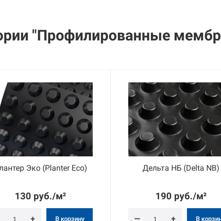
ории "Профилированные мемб
лантер Эко (Planter Eco)
Дельта НБ (Delta NB)
130 руб./м²
190 руб./м²
+
—
+
В корзину
В корзи