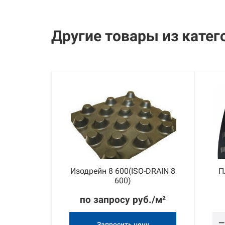
Другие товары из
катег
П20
Изодрейн 8 600(ISO-DRAIN 8
П
600)
б./м²
по запросу руб./м²
—
ну
Запросить цену