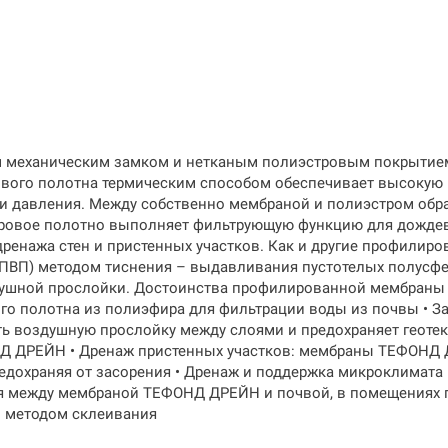
 механическим замком и нетканым полиэстровым покрытием 
вого полотна термическим способом обеспечивает высокую п
и давления. Между собственно мембраной и полиэстром обр
тровое полотно выполняет фильтрующую функцию для дожде
ренажа стен и пристенных участков. Как и другие профили
(ПВП) методом тиснения – выдавливания пустотелых полусфе
ушной прослойки. Достоинства профилированной мембраны T
ого полотна из полиэфира для фильтрации воды из почвы • З
ить воздушную прослойку между слоями и предохраняет геот
Д ДРЕЙН • Дренаж пристенных участков: мембраны ТЕФОНД Д
дохраняя от засорения • Дренаж и поддержка микроклимата
я между мембраной ТЕФОНД ДРЕЙН и почвой, в помещениях п
й методом склеивания