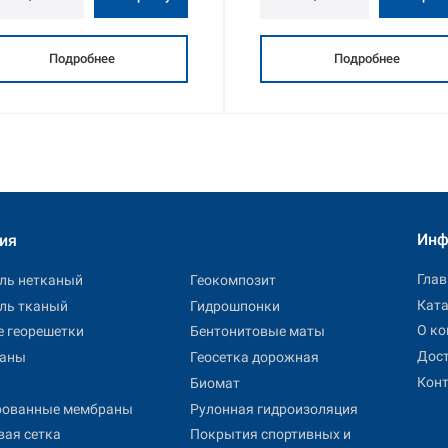
Подробнее
Подробнее
Инф
ия
Глав
иль нетканый
Геокомпозит
Ката
иль тканый
Гидрошпонки
О к
 георешетки
Бентонитовые маты
Дост
раны
Геосетка дорожная
Кон
Биомат
рованные мембраны
Рулонная гидроизоляция
Покрытия спортивных и
вая сетка