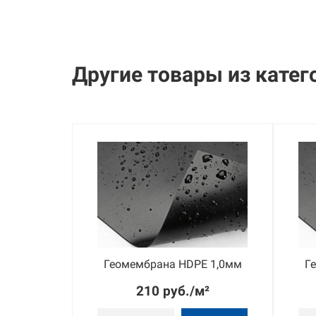
Другие товары из
катег
E 1,5мм
Геомембрана HDPE 1,0мм
Г
м²
210 руб./м²