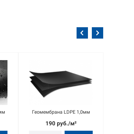
мм
Геомембрана LDPE 1,0мм
Геомем
190 руб./м²
2