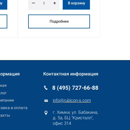
—
+
—
ну
В корзину
Подробнее
ормация
Контактная информация
ная
8 (495) 727-66-88
лог
info@rubicon-s.com
омпании
авка и оплата
г. Химки, ул. Бабакина,
такты
д.
5а, БЦ "Кристалл",
офис
314