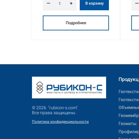
—
+
—
 корзину
В корзину
Подробнее
Продукц
Геотекст
Геотекст
Объемные
© 2026 "rubicon-s.com".
Все права защищены.
Геомемб
Политика конфиденциальности
Геоматы
Профили