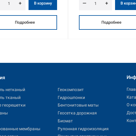
+
—
+
В корзину
В корзи
Подробнее
Подробнее
Инф
ия
Глав
иль нетканый
Геокомпозит
Ката
иль тканый
Гидрошпонки
О к
 георешетки
Бентонитовые маты
Дост
раны
Геосетка дорожная
Кон
Биомат
рованные мембраны
Рулонная гидроизоляция