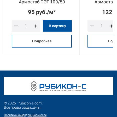
Армостаб ПЭТ 100/50
Армостаб 
95 руб./м²
122 р
—
+
—
+
В корзину
Подробнее
Подр
© 2026 "rubicon-s.com".
Все права защищены.
Политика конфиденциальности