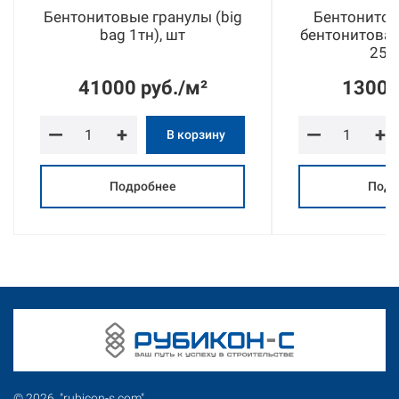
Бентонитовые гранулы (big
Бентонитов
bag 1тн), шт
бентонитовая
25кг
41000 руб./м²
1300 
—
+
—
+
В корзину
Подробнее
Подр
© 2026 "rubicon-s.com".