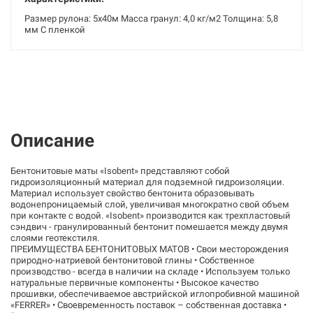
Размер рулона: 5х40м Масса гранул: 4,0 кг/м2 Толщина: 5,8
мм С пленкой
Описание
Бентонитовые маты «Isobent» представляют собой
гидроизоляционный материал для подземной гидроизоляции.
Материал использует свойство бентонита образовывать
водонепроницаемый слой, увеличивая многократно свой объем
при контакте с водой. «Isobent» производится как трехпластовый
сэндвич - гранулированный бентонит помешается между двумя
слоями геотекстиля.
ПРЕИМУЩЕСТВА БЕНТОНИТОВЫХ МАТОВ • Свои месторождения
природно-натриевой бентонитовой глины • Собственное
производство - всегда в наличии на складе • Используем только
натуральные первичные компоненты • Высокое качество
прошивки, обеспечиваемое австрийской иглопробивной машиной
«FERRER» • Своевременность поставок – собственная доставка •